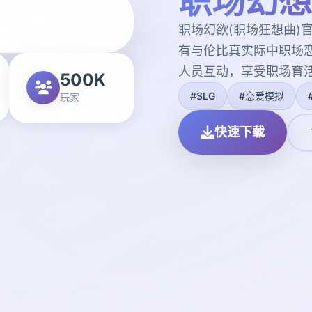
职场幻想
职场幻欲(职场狂想曲)
有与伦比真实际中职场恋
人员互动，享受职场育
500K
#SLG
#恋爱模拟
玩家
快速下载